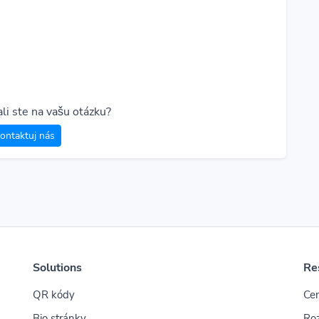
i ste na vašu otázku?
ontaktuj nás
Solutions
Re
QR kódy
Ce
Bio stránky
Roz