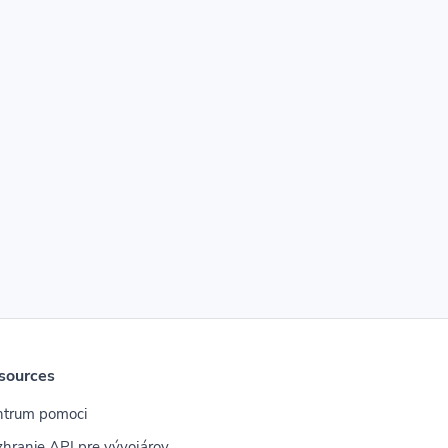
sources
ntrum pomoci
hranie API pre vývojárov