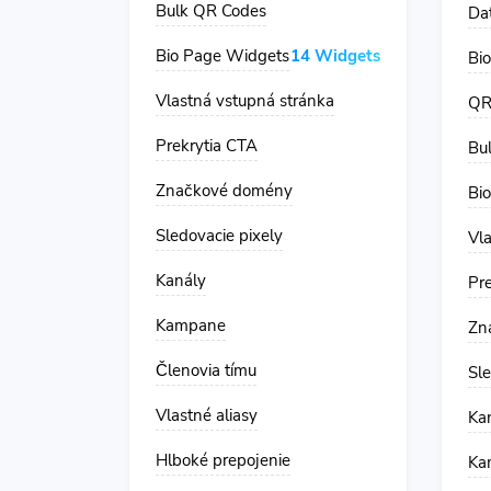
Bulk QR Codes
Da
Bio Page Widgets
14 Widgets
Bio
Vlastná vstupná stránka
QR
Prekrytia CTA
Bu
Značkové domény
Bi
Sledovacie pixely
Vl
Kanály
Pr
Kampane
Zn
Členovia tímu
Sle
Vlastné aliasy
Ka
Hlboké prepojenie
Ka