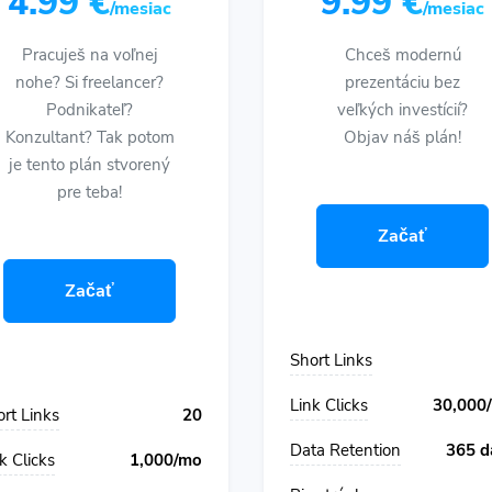
4.99 €
9.99 €
/mesiac
/mesiac
Pracuješ na voľnej
Chceš modernú
nohe? Si freelancer?
prezentáciu bez
Podnikateľ?
veľkých investícií?
Konzultant? Tak potom
Objav náš plán!
je tento plán stvorený
pre teba!
Začať
Začať
Short Links
Link Clicks
30,000
rt Links
20
Data Retention
365 d
k Clicks
1,000/mo