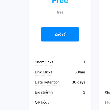
Free
free
Začať
Short Links
3
Link Clicks
50/mo
Data Retention
30 days
Bio stránky
1
Sho
QR kódy
Lin