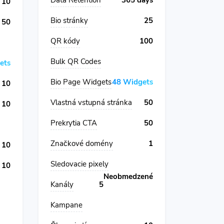
Data Retention
365 days
10
Bio stránky
25
50
QR kódy
100
Bulk QR Codes
ets
Bio Page Widgets
48 Widgets
10
Vlastná vstupná stránka
50
10
Prekrytia CTA
50
Značkové domény
1
10
Sledovacie pixely
10
Neobmedzené
Kanály
5
Kampane