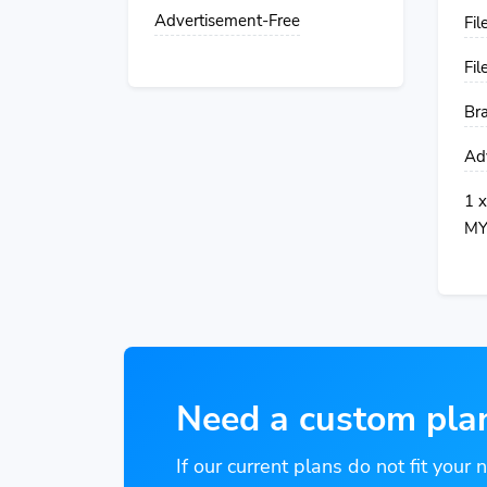
Advertisement-Free
Fil
Fil
Br
Ad
1 x
MY
Need a custom pla
If our current plans do not fit your 