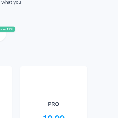
w what you
Save 17%
PRO