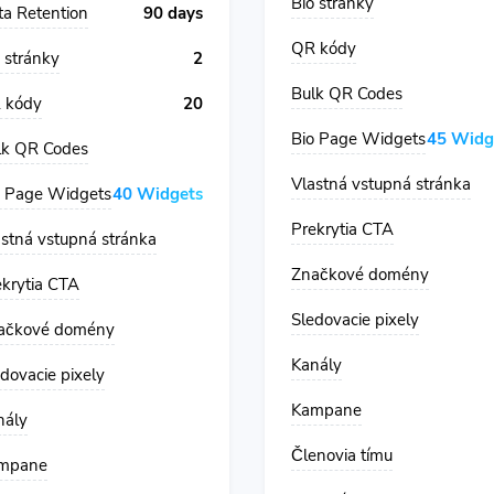
Bio stránky
ta Retention
90 days
QR kódy
 stránky
2
Bulk QR Codes
 kódy
20
Bio Page Widgets
45 Widg
lk QR Codes
Vlastná vstupná stránka
o Page Widgets
40 Widgets
Prekrytia CTA
astná vstupná stránka
Značkové domény
ekrytia CTA
Sledovacie pixely
ačkové domény
Kanály
dovacie pixely
Kampane
nály
Členovia tímu
mpane