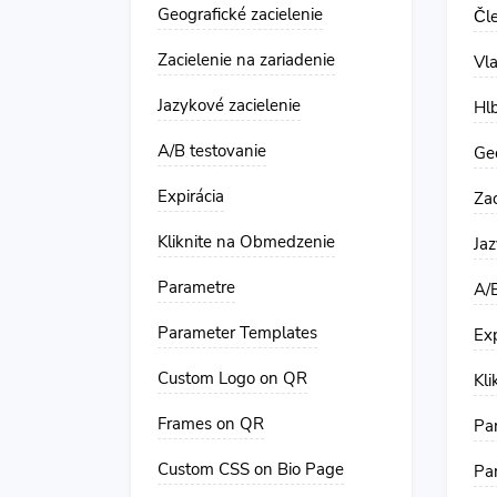
Geografické zacielenie
Čl
Zacielenie na zariadenie
Vla
Jazykové zacielenie
Hl
A/B testovanie
Geo
Expirácia
Zac
Kliknite na Obmedzenie
Jaz
Parametre
A/B
Parameter Templates
Exp
Custom Logo on QR
Kl
Frames on QR
Pa
Custom CSS on Bio Page
Pa