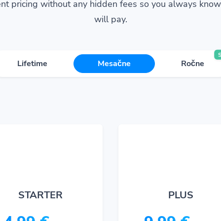
nt pricing without any hidden fees so you always kno
will pay.
Lifetime
Mesačne
Ročne
STARTER
PLUS