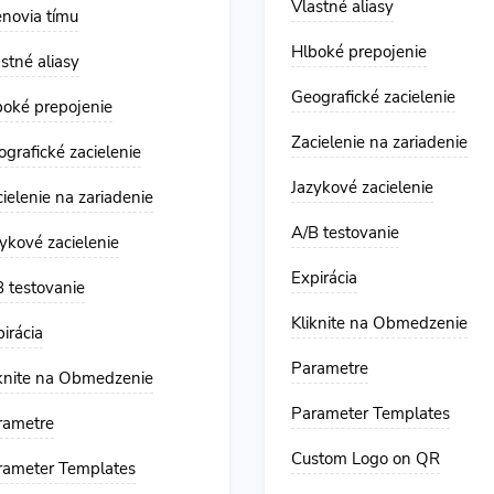
Vlastné aliasy
enovia tímu
Hlboké prepojenie
stné aliasy
Geografické zacielenie
boké prepojenie
Zacielenie na zariadenie
grafické zacielenie
Jazykové zacielenie
ielenie na zariadenie
A/B testovanie
ykové zacielenie
Expirácia
 testovanie
Kliknite na Obmedzenie
irácia
Parametre
iknite na Obmedzenie
Parameter Templates
rametre
Custom Logo on QR
rameter Templates