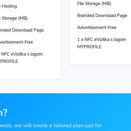
File Storage (MB)
e Hosting
Branded Download Page
e Storage (MB)
Advertisement-Free
anded Download Page
1 x NFC eVizitka s logom
vertisement-Free
MYPROFILE
 NFC eVizitka s logom
PROFILE
n?
needs, we will create a tailored plan just for