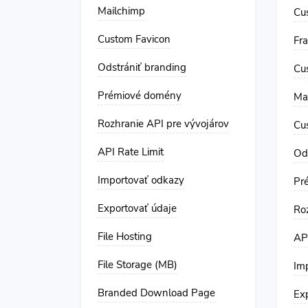
Mailchimp
Cu
Custom Favicon
Fr
Odstrániť branding
Cu
Prémiové domény
Ma
Rozhranie API pre vývojárov
Cu
API Rate Limit
Od
Importovať odkazy
Pr
Exportovať údaje
Ro
File Hosting
API
File Storage (MB)
Im
Branded Download Page
Ex