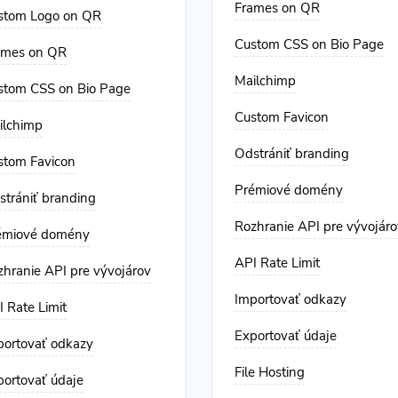
Frames on QR
stom Logo on QR
Custom CSS on Bio Page
ames on QR
Mailchimp
stom CSS on Bio Page
Custom Favicon
ilchimp
Odstrániť branding
stom Favicon
Prémiové domény
strániť branding
Rozhranie API pre vývojáro
émiové domény
API Rate Limit
zhranie API pre vývojárov
Importovať odkazy
 Rate Limit
Exportovať údaje
portovať odkazy
File Hosting
portovať údaje