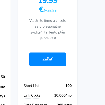
19.99
€
/mesiac
Vlastníte firmu a chcete
sa profesionálne
zviditeľniť? Tento plán
je pre vás!
Začať
50
Short Links
100
/mo
Link Clicks
10,000/mo
ays