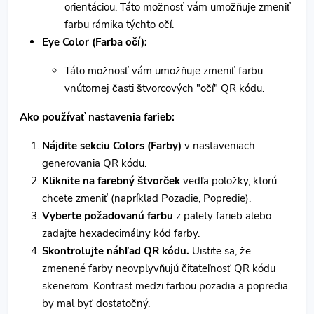
orientáciou. Táto možnosť vám umožňuje zmeniť
farbu rámika týchto očí.
Eye Color (Farba očí):
Táto možnosť vám umožňuje zmeniť farbu
vnútornej časti štvorcových "očí" QR kódu.
Ako používať nastavenia farieb:
Nájdite sekciu Colors (Farby)
v nastaveniach
generovania QR kódu.
Kliknite na farebný štvorček
vedľa položky, ktorú
chcete zmeniť (napríklad Pozadie, Popredie).
Vyberte požadovanú farbu
z palety farieb alebo
zadajte hexadecimálny kód farby.
Skontrolujte náhľad QR kódu.
Uistite sa, že
zmenené farby neovplyvňujú čitateľnosť QR kódu
skenerom. Kontrast medzi farbou pozadia a popredia
by mal byť dostatočný.