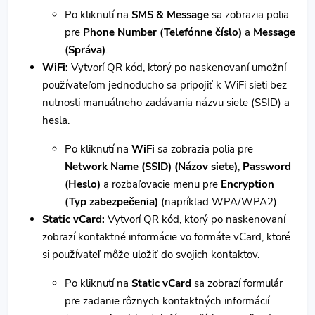
Po kliknutí na
SMS & Message
sa zobrazia polia
pre
Phone Number (Telefónne číslo)
a
Message
(Správa)
.
WiFi:
Vytvorí QR kód, ktorý po naskenovaní umožní
používateľom jednoducho sa pripojiť k WiFi sieti bez
nutnosti manuálneho zadávania názvu siete (SSID) a
hesla.
Po kliknutí na
WiFi
sa zobrazia polia pre
Network Name (SSID) (Názov siete)
,
Password
(Heslo)
a rozbaľovacie menu pre
Encryption
(Typ zabezpečenia)
(napríklad WPA/WPA2).
Static vCard:
Vytvorí QR kód, ktorý po naskenovaní
zobrazí kontaktné informácie vo formáte vCard, ktoré
si používateľ môže uložiť do svojich kontaktov.
Po kliknutí na
Static vCard
sa zobrazí formulár
pre zadanie rôznych kontaktných informácií