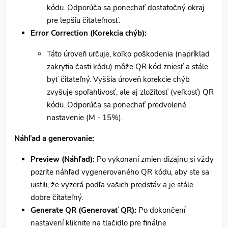
kódu. Odporúča sa ponechať dostatočný okraj
pre lepšiu čitateľnosť.
Error Correction (Korekcia chýb):
Táto úroveň určuje, koľko poškodenia (napríklad
zakrytia časti kódu) môže QR kód zniesť a stále
byť čitateľný. Vyššia úroveň korekcie chýb
zvyšuje spoľahlivosť, ale aj zložitosť (veľkosť) QR
kódu. Odporúča sa ponechať predvolené
nastavenie (M - 15%).
Náhľad a generovanie:
Preview (Náhľad):
Po vykonaní zmien dizajnu si vždy
pozrite náhľad vygenerovaného QR kódu, aby ste sa
uistili, že vyzerá podľa vašich predstáv a je stále
dobre čitateľný.
Generate QR (Generovať QR):
Po dokončení
nastavení kliknite na tlačidlo pre finálne