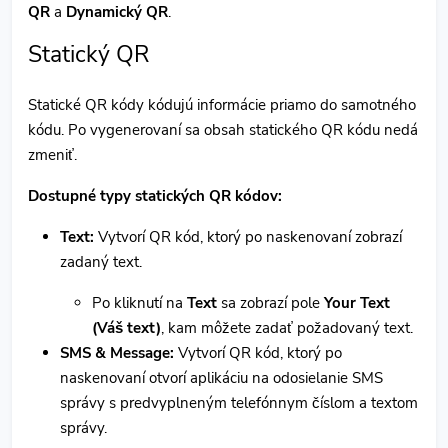
QR
a
Dynamický QR
.
Statický QR
Statické QR kódy kódujú informácie priamo do samotného
kódu. Po vygenerovaní sa obsah statického QR kódu nedá
zmeniť.
Dostupné typy statických QR kódov:
Text:
Vytvorí QR kód, ktorý po naskenovaní zobrazí
zadaný text.
Po kliknutí na
Text
sa zobrazí pole
Your Text
(Váš text)
, kam môžete zadať požadovaný text.
SMS & Message:
Vytvorí QR kód, ktorý po
naskenovaní otvorí aplikáciu na odosielanie SMS
správy s predvyplneným telefónnym číslom a textom
správy.