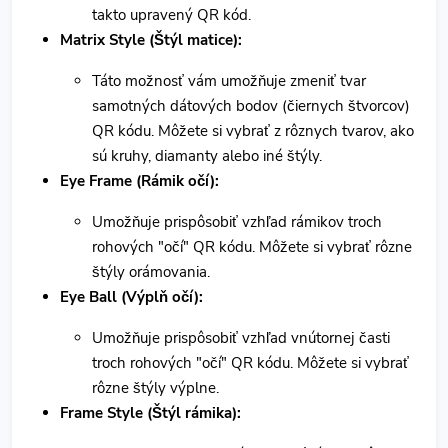
takto upravený QR kód.
Matrix Style (Štýl matice):
Táto možnosť vám umožňuje zmeniť tvar
samotných dátových bodov (čiernych štvorcov)
QR kódu. Môžete si vybrať z rôznych tvarov, ako
sú kruhy, diamanty alebo iné štýly.
Eye Frame (Rámik očí):
Umožňuje prispôsobiť vzhľad rámikov troch
rohových "očí" QR kódu. Môžete si vybrať rôzne
štýly orámovania.
Eye Ball (Výplň očí):
Umožňuje prispôsobiť vzhľad vnútornej časti
troch rohových "očí" QR kódu. Môžete si vybrať
rôzne štýly výplne.
Frame Style (Štýl rámika):