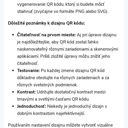
vygenerovanie QR kódu, ktorý si budete môcť
stiahnuť (zvyčajne vo formáte PNG alebo SVG).
Dôležité poznámky k dizajnu QR kódu:
Čitateľnosť na prvom mieste:
Aj pri úprave dizajnu
je najdôležitejšie, aby QR kód zostal ľahko
naskenovateľný rôznymi zariadeniami a skenerovými
aplikáciami. Príliš zložité úpravy môžu znížiť jeho
čitateľnosť.
Testovanie:
Po každej zmene dizajnu QR kód
dôkladne otestujte na rôznych zariadeniach a za
rôznych svetelných podmienok.
Kontrast:
Udržujte dostatočný kontrast medzi
tmavými a svetlými časťami QR kódu.
Jednoduchosť:
Niekedy je jednoduchý dizajn s
dobrým kontrastom najefektívnejší.
Používaním nastavení dizajnu môžete vytvoriť vizuálne