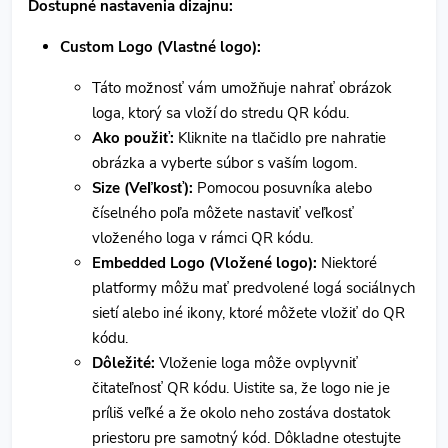
Dostupné nastavenia dizajnu:
Custom Logo (Vlastné logo):
Táto možnosť vám umožňuje nahrať obrázok
loga, ktorý sa vloží do stredu QR kódu.
Ako použiť:
Kliknite na tlačidlo pre nahratie
obrázka a vyberte súbor s vaším logom.
Size (Veľkosť):
Pomocou posuvníka alebo
číselného poľa môžete nastaviť veľkosť
vloženého loga v rámci QR kódu.
Embedded Logo (Vložené logo):
Niektoré
platformy môžu mať predvolené logá sociálnych
sietí alebo iné ikony, ktoré môžete vložiť do QR
kódu.
Dôležité:
Vloženie loga môže ovplyvniť
čitateľnosť QR kódu. Uistite sa, že logo nie je
príliš veľké a že okolo neho zostáva dostatok
priestoru pre samotný kód. Dôkladne otestujte