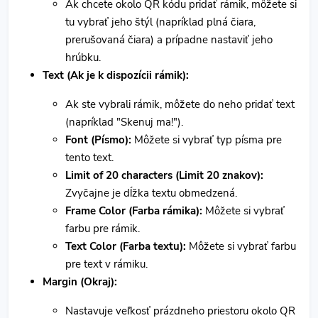
Ak chcete okolo QR kódu pridať rámik, môžete si
tu vybrať jeho štýl (napríklad plná čiara,
prerušovaná čiara) a prípadne nastaviť jeho
hrúbku.
Text (Ak je k dispozícii rámik):
Ak ste vybrali rámik, môžete do neho pridať text
(napríklad "Skenuj ma!").
Font (Písmo):
Môžete si vybrať typ písma pre
tento text.
Limit of 20 characters (Limit 20 znakov):
Zvyčajne je dĺžka textu obmedzená.
Frame Color (Farba rámika):
Môžete si vybrať
farbu pre rámik.
Text Color (Farba textu):
Môžete si vybrať farbu
pre text v rámiku.
Margin (Okraj):
Nastavuje veľkosť prázdneho priestoru okolo QR