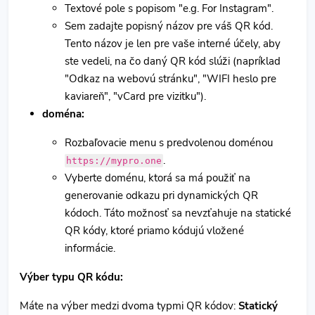
Textové pole s popisom "e.g. For Instagram".
Sem zadajte popisný názov pre váš QR kód.
Tento názov je len pre vaše interné účely, aby
ste vedeli, na čo daný QR kód slúži (napríklad
"Odkaz na webovú stránku", "WIFI heslo pre
kaviareň", "vCard pre vizitku").
doména:
Rozbaľovacie menu s predvolenou doménou
.
https://mypro.one
Vyberte doménu, ktorá sa má použiť na
generovanie odkazu pri dynamických QR
kódoch. Táto možnosť sa nevzťahuje na statické
QR kódy, ktoré priamo kódujú vložené
informácie.
Výber typu QR kódu:
Máte na výber medzi dvoma typmi QR kódov:
Statický