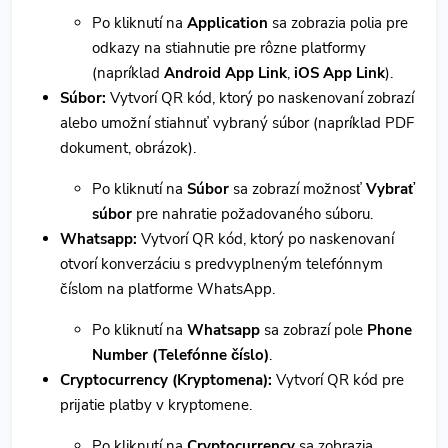
Po kliknutí na
Application
sa zobrazia polia pre
odkazy na stiahnutie pre rôzne platformy
(napríklad
Android App Link
,
iOS App Link
).
Súbor:
Vytvorí QR kód, ktorý po naskenovaní zobrazí
alebo umožní stiahnuť vybraný súbor (napríklad PDF
dokument, obrázok).
Po kliknutí na
Súbor
sa zobrazí možnosť
Vybrať
súbor
pre nahratie požadovaného súboru.
Whatsapp:
Vytvorí QR kód, ktorý po naskenovaní
otvorí konverzáciu s predvyplneným telefónnym
číslom na platforme WhatsApp.
Po kliknutí na
Whatsapp
sa zobrazí pole
Phone
Number (Telefónne číslo)
.
Cryptocurrency (Kryptomena):
Vytvorí QR kód pre
prijatie platby v kryptomene.
Po kliknutí na
Cryptocurrency
sa zobrazia