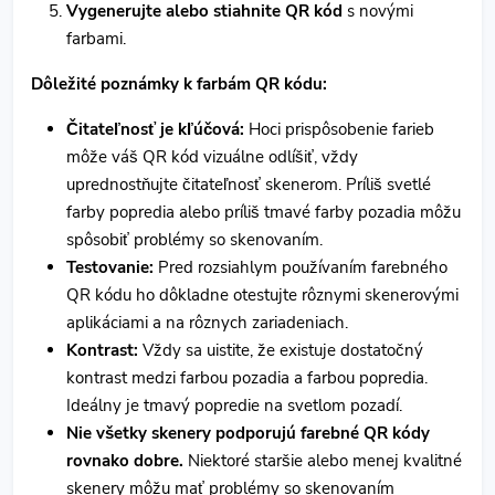
Vygenerujte alebo stiahnite QR kód
s novými
farbami.
Dôležité poznámky k farbám QR kódu:
Čitateľnosť je kľúčová:
Hoci prispôsobenie farieb
môže váš QR kód vizuálne odlíšiť, vždy
uprednostňujte čitateľnosť skenerom. Príliš svetlé
farby popredia alebo príliš tmavé farby pozadia môžu
spôsobiť problémy so skenovaním.
Testovanie:
Pred rozsiahlym používaním farebného
QR kódu ho dôkladne otestujte rôznymi skenerovými
aplikáciami a na rôznych zariadeniach.
Kontrast:
Vždy sa uistite, že existuje dostatočný
kontrast medzi farbou pozadia a farbou popredia.
Ideálny je tmavý popredie na svetlom pozadí.
Nie všetky skenery podporujú farebné QR kódy
rovnako dobre.
Niektoré staršie alebo menej kvalitné
skenery môžu mať problémy so skenovaním