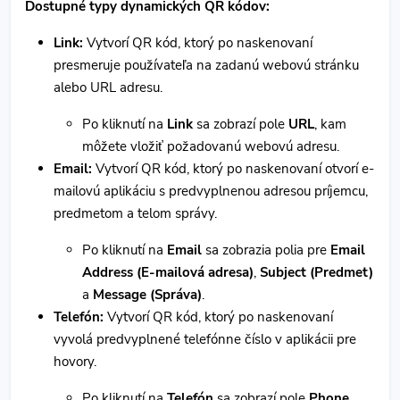
Dostupné typy dynamických QR kódov:
Link:
Vytvorí QR kód, ktorý po naskenovaní
presmeruje používateľa na zadanú webovú stránku
alebo URL adresu.
Po kliknutí na
Link
sa zobrazí pole
URL
, kam
môžete vložiť požadovanú webovú adresu.
Email:
Vytvorí QR kód, ktorý po naskenovaní otvorí e-
mailovú aplikáciu s predvyplnenou adresou príjemcu,
predmetom a telom správy.
Po kliknutí na
Email
sa zobrazia polia pre
Email
Address (E-mailová adresa)
,
Subject (Predmet)
a
Message (Správa)
.
Telefón:
Vytvorí QR kód, ktorý po naskenovaní
vyvolá predvyplnené telefónne číslo v aplikácii pre
hovory.
Po kliknutí na
Telefón
sa zobrazí pole
Phone